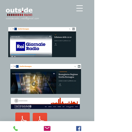
outsideradio.web@gmail.com